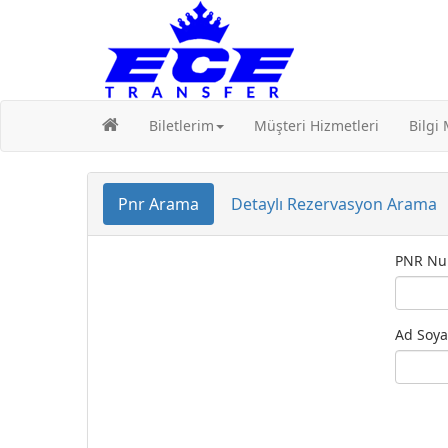
Biletlerim
Müşteri Hizmetleri
Bilgi
Pnr Arama
Detaylı Rezervasyon Arama
PNR Nu
Ad Soya